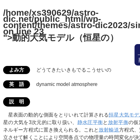
/home/xs390629/astro-
dic.net/public_html/wp-
content/themes/astro-dic2023/si
on line
23
">動的大気モデル（恒星の）
よみ方
どうてきたいきもでるこうせいの
英 語
dynamic model atmosphere
説 明
星表面の動的な側面をとりいれて計算される
恒星大気モデ
星の大気を3次元的に取り扱い、
静水圧平衡
と
放射平衡
の仮
ネルギー方程式に置き換えられる。これと
放射輸送
方程式、
立させて解くことにより空間各点での物理量の時間変化が決