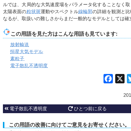
ルでは、大局的な大気速度場をパラメータ化することなく取
太陽表面の
粒状斑
運動やスペクトル
線輪郭
の詳細を観測と比
なるが、取扱いの難しさからまだ一般的なモデルとしては確
この用語を見た方はこんな用語も見ています:
放射輸送
恒星大気モデル
素粒子
電子散乱不透明度
Fac
20
電子散乱不透明度
ひとつ前に戻る
この用語の改善に向けてご意見をお寄せください。