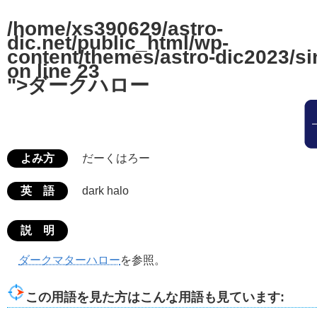
/home/xs390629/astro-
dic.net/public_html/wp-
content/themes/astro-dic2023/si
on line
23
">ダークハロー
よみ方
だーくはろー
英 語
dark halo
説 明
ダークマターハロー
を参照。
この用語を見た方はこんな用語も見ています: