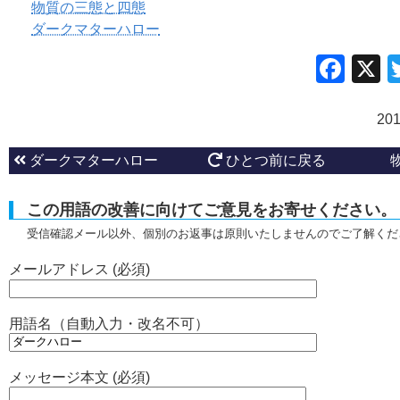
物質の三態と四態
ダークマターハロー
Fac
20
ダークマターハロー
ひとつ前に戻る
この用語の改善に向けてご意見をお寄せください。
受信確認メール以外、個別のお返事は原則いたしませんのでご了解くだ
メールアドレス (必須)
用語名（自動入力・改名不可）
メッセージ本文 (必須)