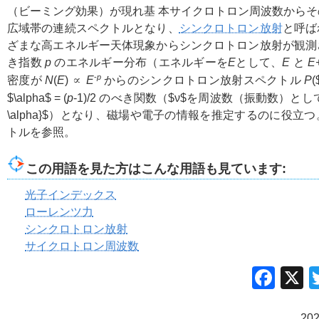
（ビーミング効果）が現れ基 本サイクロトロン周波数から
広域帯の連続スペクトルとなり、
シンクロトロン放射
と呼ば
ざまな高エネルギー天体現象からシンクロトロン放射が観測
き指数
p
のエネルギー分布（エネルギーを
E
として、
E
と
E
-
p
密度が
N
(
E
) ∝
E
からのシンクロトロン放射スペクトル
P
(
$\alpha$
= (
p
-1)/2 のべき関数（
$ν$
を周波数（振動数）とし
\alpha}$
）となり、磁場や電子の情報を推定するのに役立つ
トルを参照。
この用語を見た方はこんな用語も見ています:
光子インデックス
ローレンツ力
シンクロトロン放射
サイクロトロン周波数
Fac
20