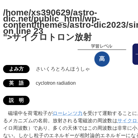
/home/xs390629/astro-
dic.net/public_html/wp-
content/themes/astro-dic2023/si
on line
23
">サイクロトロン放射
よみ方
さいくろとろんほうしゃ
英 語
cyclotron radiation
説 明
磁場中を荷電粒子が
ローレンツ力
を受けて運動することに
るメカニズムの名前。放射される電磁波の周波数は
サイクロ
イロ周波数）であり、多くの天体ではこの周波数は非常に小
ない。しかし粒子のエネルギーが相対論的エネルギーにな