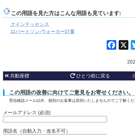
この用語を見た方はこんな用語も見ています:
クインテッセンス
ロバートソン-ウォーカー計量
Fac
20
共動座標
ひとつ前に戻る
この用語の改善に向けてご意見をお寄せください。
受信確認メール以外、個別のお返事は原則いたしませんのでご了解くだ
メールアドレス (必須)
用語名（自動入力・改名不可）