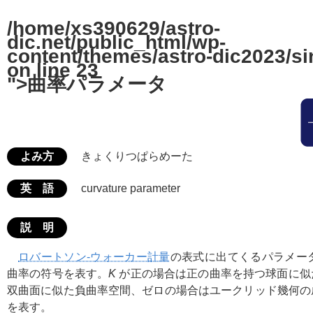
/home/xs390629/astro-
dic.net/public_html/wp-
content/themes/astro-dic2023/si
on line
23
">曲率パラメータ
よみ方
きょくりつぱらめーた
英 語
curvature parameter
説 明
ロバートソン-ウォーカー計量
の表式に出てくるパラメー
曲率の符号を表す。
K
が正の場合は正の曲率を持つ球面に似
双曲面に似た負曲率空間、ゼロの場合はユークリッド幾何の
を表す。