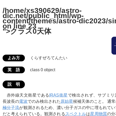
/home/xs390629/astro-
dic.net/public_html/wp-
content/themes/astro-dic2023/si
on line
23
">クラス0天体
よみ方
くらすぜろてんたい
英 語
class 0 object
説 明
赤外線天文衛星である
IRAS衛星
で検出されず、サブミリ
長波長の
電波
でのみ検出された
原始星
候補天体のこと。 通
極分子流
が観測されるため、濃い分子ガスの中に埋もれてい
だと考えられている。観測される
スペクトル
は
星周物質
の分