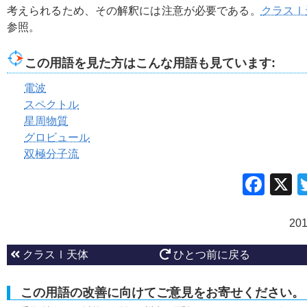
考えられるため、その解釈には注意が必要である。
クラスⅠ
参照。
この用語を見た方はこんな用語も見ています:
電波
スペクトル
星周物質
グロビュール
双極分子流
Fac
20
クラスⅠ天体
ひとつ前に戻る
この用語の改善に向けてご意見をお寄せください。