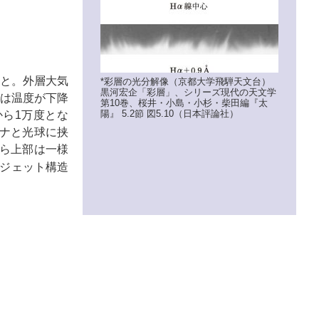
と。外層大気
*彩層の光分解像（京都大学飛騨天文台）
黒河宏企「彩層」、シリーズ現代の天文学
では温度が下降
第10巻、桜井・小島・小杉・柴田編『太
陽』 5.2節 図5.10（日本評論社）
から1万度とな
ロナと光球に挟
から上部は一様
ジェット構造