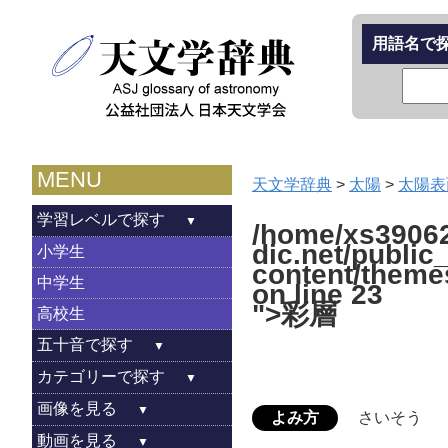
用語名で
MENU
天文学辞典
>
太陽
>
太陽表
学習レベルで探す
/home/xs39062
dic.net/public
小学生
content/theme
中学生
on line
23
">彩層
高校生
五十音で探す
カテゴリーで探す
画像を見る
よみ方
さいそう
動画を見る