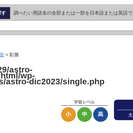
探す
調べたい用語名の全部または一部を日本語または英語で
面
>
彩層
9/astro-
_html/wp-
s/astro-dic2023/single.php