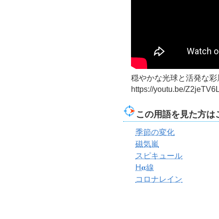
穏やかな光球と活発な彩層 / The 
https://youtu.be/Z2jeTV
この用語を見た方は
季節の変化
磁気嵐
スピキュール
H𝛂線
コロナレイン