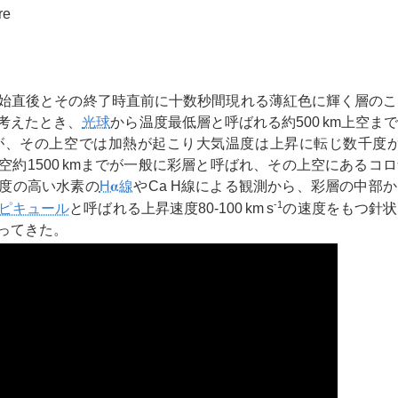
re
始直後とその終了時直前に十数秒間現れる薄紅色に輝く層のこ
考えたとき、
光球
から温度最低層と呼ばれる約500 km上空ま
るが、その上空では加熱が起こり大気温度は上昇に転じ数千度
空約1500 kmまでが一般に彩層と呼ばれ、その上空にあるコ
度の高い水素の
H𝛂線
やCa H線による観測から、彩層の中部
-1
ピキュール
と呼ばれる上昇速度80-100 km s
の速度をもつ針状
ってきた。