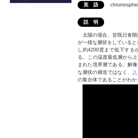
英 語
chromosphe
説 明
太陽の場合、皆既日食開
が一様な層状をしていると
し約4200度まで低下す
る。この温度最低層から上
まれた境界層である。解像
な層状の構造ではなく、
ス
の集合体であることがわか