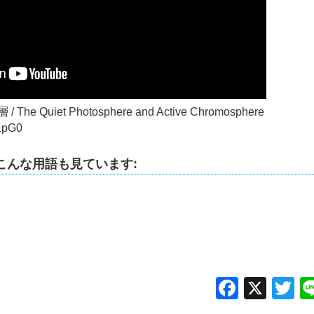
Quiet Photosphere and Active Chromosphere
6LpG0
こんな用語も見ています:
Facebo
X
Tw