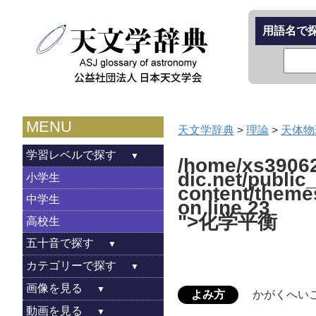
用語名で
MENU
天文学辞典
>
理論
>
天体物
学習レベルで探す
/home/xs39062
dic.net/public
小学生
content/theme
中学生
on line
23
">化学平衡
高校生
五十音で探す
カテゴリーで探す
画像を見る
よみ方
かがくへい
動画を見る