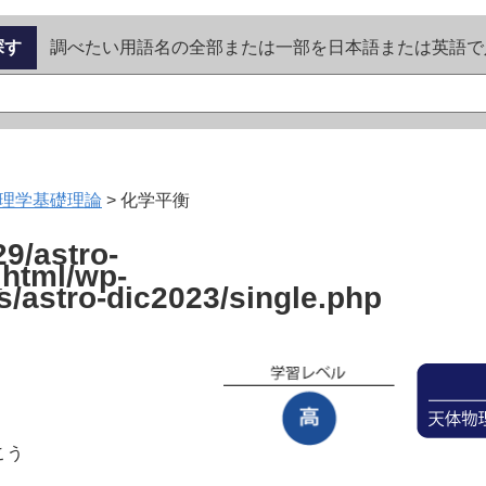
探す
調べたい用語名の全部または一部を日本語または英語で
理学基礎理論
>
化学平衡
9/astro-
_html/wp-
s/astro-dic2023/single.php
こう