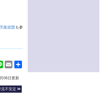
平衡状態
も参
ok
itter
Line
Email
共
有
3月06日更新
対流不安定