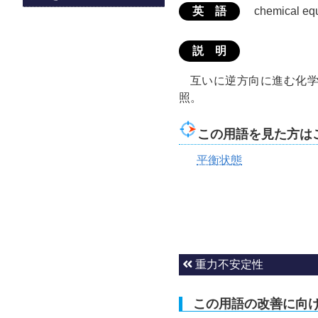
英 語
chemical equ
説 明
互いに逆方向に進む化
照。
この用語を見た方は
平衡状態
重力不安定性
この用語の改善に向