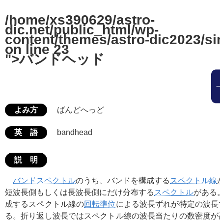
/home/xs390629/astro-
dic.net/public_html/wp-
content/themes/astro-dic2023/si
on line
23
">バンドヘッド
よみ方
ばんどへっど
英 語
bandhead
説 明
バンドスペクトル
のうち、バンドを構成する
スペクトル線
短波長側もしくは長波長側にだけ分布する
スペクトル
がある
成するスペクトル線の
回転準位
による波長ずれが特定の波長
る。折り返し波長ではスペクトル線の波長当たりの数密度が