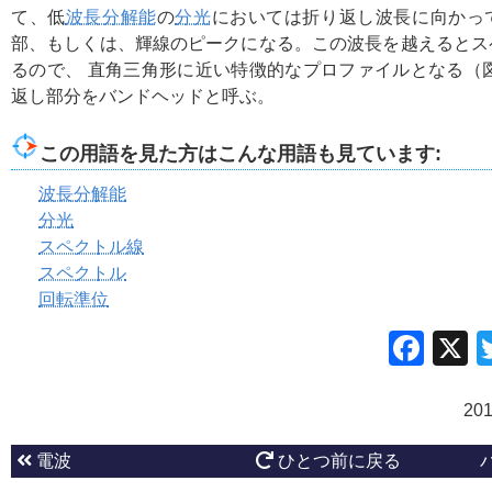
て、低
波長分解能
の
分光
においては折り返し波長に向かっ
部、もしくは、輝線のピークになる。この波長を越えるとス
るので、 直角三角形に近い特徴的なプロファイルとなる（
返し部分をバンドヘッドと呼ぶ。
この用語を見た方はこんな用語も見ています:
波長分解能
分光
スペクトル線
スペクトル
回転準位
Fac
20
電波
ひとつ前に戻る