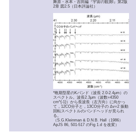
舞原・水本・吉田編『宇宙の観測I』第2版
2章 図2.5（日本評論社）
*晩期型星のKバンド（波長 2.0-2.4μm）の
スペクトル。波長2.3μm（波数=4350
cm^{-1}）から長波長（左方向）に向かっ
て，12CO分子と，13CO分子の Δv=2 振動
回転スペクトルのバンドヘッドが見られ
る。
（S.G.Kleinman & D.N.B. Hall（1986）
ApJS 86, 501-517 のFig 1.d を改変）