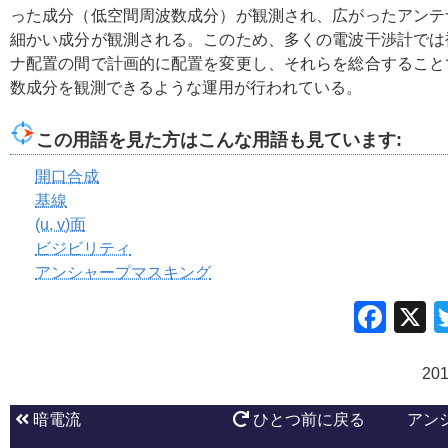
った成分（低空間周波数成分）が観測され、広がったアンテ
細かい成分が観測される。このため、多くの電波干渉計では
ナ配置の間で計画的に配置を変更し、それらを総合すること
数成分を観測できるような運用が行われている。
この用語を見た方はこんな用語も見ています:
開口合成
基線
(u, v)面
ビジビリティ
アンシャープマスキング
Fac
20
暗電流
ひとつ前に戻る
アン