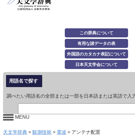
この辞典について
有用な諸データの表
外国語のカタカナ表記について
日本天文学会について
用語名で探す
調べたい用語名の全部または一部を日本語または英語で入
MENU
天文学辞典
>
観測技術
>
電波
>
アンテナ配置