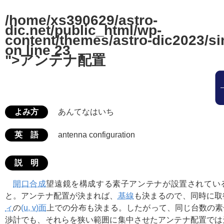
/home/xs390629/astro-
dic.net/public_html/wp-
content/themes/astro-dic2023/si
on line
23
">アンテナ配置
よみ方
あんてなはいち
英 語
antenna configuration
説 明
開口合成
望遠鏡を構成する素子アンテナが設置されてい
と。アンテナ配置が決まれば、
基線
も決まるので、同時に取
ィ
の
(u, v)面
上での分布も決まる。したがって、同じ台数の素
渉計でも、それらを狭い範囲に集中させたアンテナ配置では