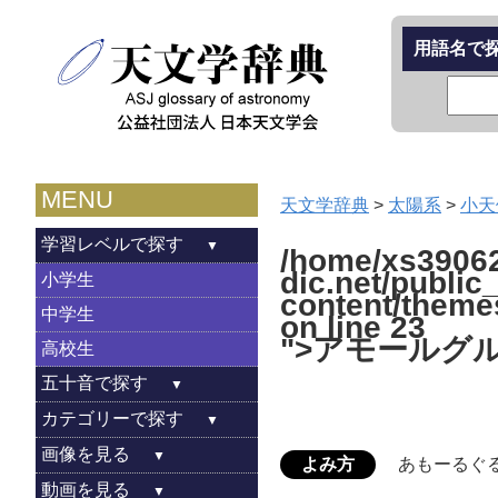
用語名で
MENU
天文学辞典
>
太陽系
>
小天
学習レベルで探す
/home/xs39062
dic.net/public
小学生
content/theme
中学生
on line
23
">アモールグ
高校生
五十音で探す
カテゴリーで探す
画像を見る
よみ方
あもーるぐ
動画を見る