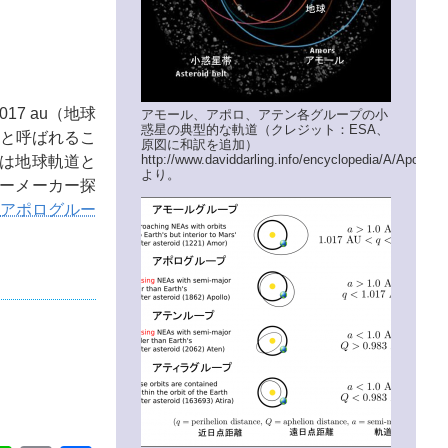
017 au（地球
アモール、アポロ、アテン各グループの小
惑星の典型的な軌道（クレジット：ESA、
と呼ばれるこ
原図に和訳を追加）
http://www.daviddarling.info/encyclopedia/A/Apollo
道は地球軌道と
より。
ューメーカー探
アポログルー