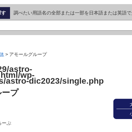
探す
調べたい用語名の全部または一部を日本語または英語で
体
>
アモールグループ
9/astro-
_html/wp-
s/astro-dic2023/single.php
ループ
るーぷ