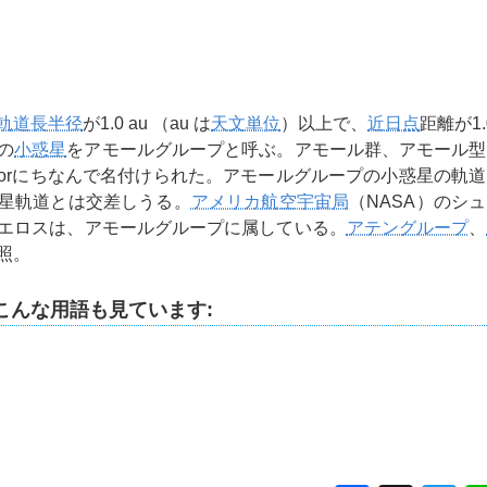
軌道長半径
が1.0 au （au は
天文単位
）以上で、
近日点
距離が1.
 の
小惑星
をアモールグループと呼ぶ。アモール群、アモール型
Amorにちなんで名付けられた。アモールグループの小惑星の軌
星軌道とは交差しうる。
アメリカ航空宇宙局
（NASA）のシ
エロスは、アモールグループに属している。
アテングループ
、
照。
こんな用語も見ています: