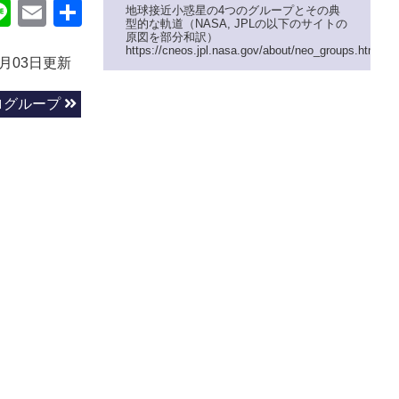
ok
itter
Line
Email
共
地球接近小惑星の4つのグループとその典
型的な軌道（NASA, JPLの以下のサイトの
有
原図を部分和訳）
https://cneos.jpl.nasa.gov/about/neo_groups.html
6月03日更新
ログループ