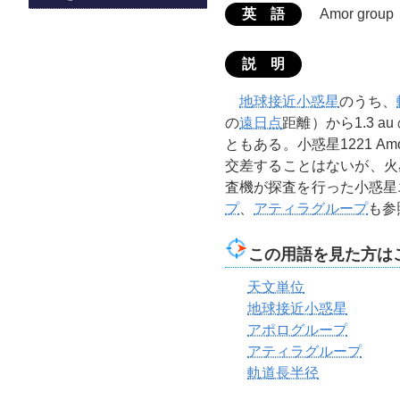
英 語
Amor group
説 明
地球接近小惑星
のうち、
の
遠日点
距離）から1.3 au
ともある。小惑星1221 
交差することはないが、火
査機が探査を行った小惑星
プ
、
アティラグループ
も参
この用語を見た方は
天文単位
地球接近小惑星
アポログループ
アティラグループ
軌道長半径