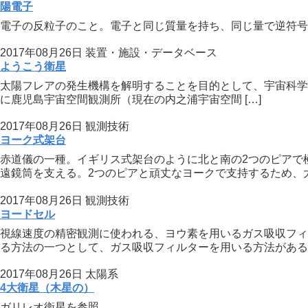
陽電子
電子の反粒子のこと。電子と同じ質量を持ち、同じ量で逆符号
2017年08月26日
装置・施設・データベース
ようこう衛星
太陽フレアの発生機構を解明することを目的として、宇宙科学研究所
に鹿児島宇宙空間観測所（現在の内之浦宇宙空間 […]
2017年08月26日
観測技術
ヨーク式架台
赤道儀の一種。イギリス式架台のように北と南の2つのピアで
遠鏡筒を支える。2つのピアと頑丈なヨークで支持するため、大型
2017年08月26日
観測技術
ヨードセル
視線速度の精密観測に使われる、ヨウ素を用いるガス吸収フィ
る方法の一つとして、ガス吸収フィルターを用いる方法がある。
2017年08月26日
太陽系
4大衛星（木星の）
ガリレオ衛星を参照。