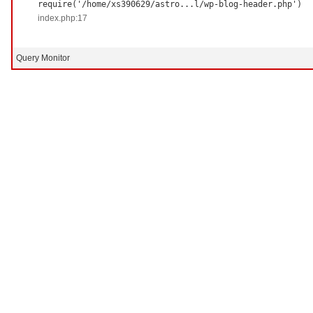
require('/home/xs390629/astro...l/wp-blog-header.php')
index.php:17
Query Monitor