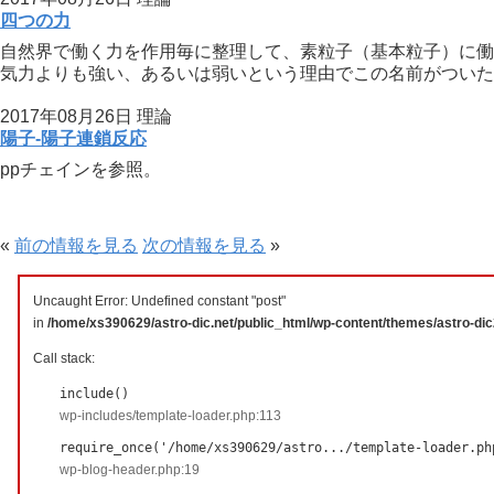
四つの力
自然界で働く力を作用毎に整理して、素粒子（基本粒子）に働
気力よりも強い、あるいは弱いという理由でこの名前がついた。
2017年08月26日
理論
陽子-陽子連鎖反応
ppチェインを参照。
«
前の情報を見る
次の情報を見る
»
Uncaught Error: Undefined constant "post"
in
/home/xs390629/astro-dic.net/public_html/wp-content/themes/astro-di
Call stack:
include()
wp-includes/template-loader.php:113
require_once('/home/xs390629/astro.../template-loader.ph
wp-blog-header.php:19