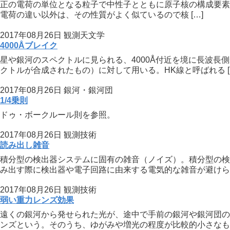
正の電荷の単位となる粒子で中性子とともに原子核の構成要素。陽
電荷の違い以外は、その性質がよく似ているので核 […]
2017年08月26日
観測天文学
4000Åブレイク
星や銀河のスペクトルに見られる、4000Å付近を境に長波
クトルが合成されたもの）に対して用いる。HK線と呼ばれる [
2017年08月26日
銀河・銀河団
1/4乗則
ドゥ・ボークルール則を参照。
2017年08月26日
観測技術
読み出し雑音
積分型の検出器システムに固有の雑音（ノイズ）。積分型の検
み出す際に検出器や電子回路に由来する電気的な雑音が避けられ
2017年08月26日
観測技術
弱い重力レンズ効果
遠くの銀河から発せられた光が、途中で手前の銀河や銀河団の
ンズという。そのうち、ゆがみや増光の程度が比較的小さなもの