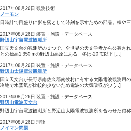
2017年08月26日
観測技術
ノーモン
日時計で目盛りに影を落として時刻を示すための部品。棒や三
2017年08月26日
装置・施設・データベース
野辺山宇宙電波観測所
国立天文台の観測所の１つで、全世界の天文学者から公募され
との標高1,350 mの野辺山高原にある。冬は-20 ℃以下 […]
2017年08月26日
装置・施設・データベース
野辺山太陽電波観測所
国立天文台が長野県南佐久郡南牧村に有する太陽電波観測用の観測
冷地で水蒸気が比較的少ないため電波の大気吸収が少 […]
2017年08月26日
装置・施設・データベース
野辺山電波天文台
野辺山宇宙電波観測所と野辺山太陽電波観測所を合わせた俗称。 野辺山観測
2017年08月26日
理論
ノイマン問題