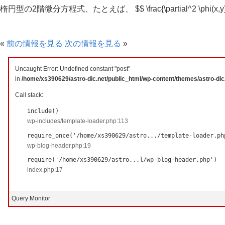
楕円型の2階微分方程式、たとえば、 $$ \frac{\partial^2 \phi(x,y)}{\partial 
«
前の情報を見る
次の情報を見る
»
Uncaught Error: Undefined constant "post"
in
/home/xs390629/astro-dic.net/public_html/wp-content/themes/astro-di
Call stack:
include()
wp-includes/template-loader.php:113
require_once('/home/xs390629/astro.../template-loader.ph
wp-blog-header.php:19
require('/home/xs390629/astro...l/wp-blog-header.php')
index.php:17
Query Monitor