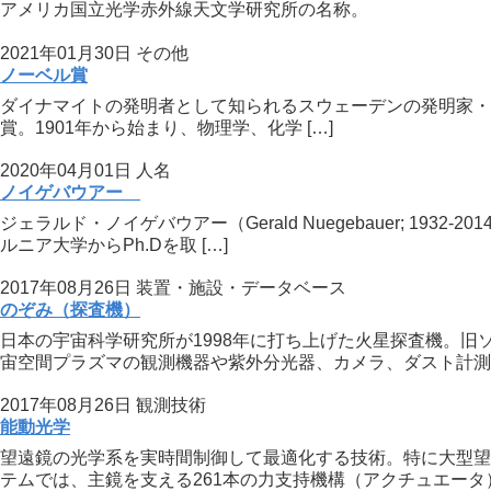
アメリカ国立光学赤外線天文学研究所の名称。
2021年01月30日
その他
ノーベル賞
ダイナマイトの発明者として知られるスウェーデンの発明家・企業家
賞。1901年から始まり、物理学、化学 […]
2020年04月01日
人名
ノイゲバウアー
ジェラルド・ノイゲバウアー（Gerald Nuegebauer; 1
ルニア大学からPh.Dを取 […]
2017年08月26日
装置・施設・データベース
のぞみ（探査機）
日本の宇宙科学研究所が1998年に打ち上げた火星探査機。
宙空間プラズマの観測機器や紫外分光器、カメラ、ダスト計測 [
2017年08月26日
観測技術
能動光学
望遠鏡の光学系を実時間制御して最適化する技術。特に大型望
テムでは、主鏡を支える261本の力支持機構（アクチュエータ） 