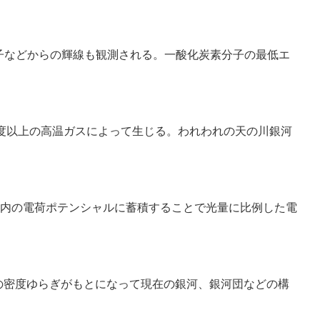
分子などからの輝線も観測される。一酸化炭素分子の最低エ
 K 程度以上の高温ガスによって生じる。われわれの天の川銀河
内の電荷ポテンシャルに蓄積することで光量に比例した電
DM）の密度ゆらぎがもとになって現在の銀河、銀河団などの構