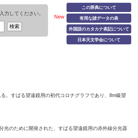
この辞典について
入力してください。
New
有用な諸データの表
外国語のカタカナ表記について
日本天文学会について
チャオと呼ばれる。すばる望遠鏡用の初代コロナグラフであり、8m級望
太陽系外惑星の撮像・分光のために開発された、すばる望遠鏡用の赤外線分光器