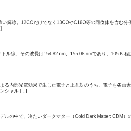
い輝線。12COだけでなく13COやC18O等の同位体を含む
]
。その波長は154.82 nm、155.08 nmであり、105
よる内部光電効果で生じた電子と正孔対のうち、電子を各画素
シャル […]
中で、冷たいダークマター（Cold Dark Matter: C