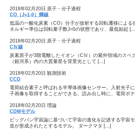
2018年02月20日
原子・分子過程
CO（J=1-0）輝線
低温の一酸化炭素（CO）分子が放射する回転遷移による強
ネルギー準位は回転量子数J=0の状態であり、最低励起 […
2018年02月20日
原子・分子過程
CⅣ線
炭素原子が3階電離したイオン（CⅣ）の紫外領域のスペクトル線
（銀河系）内の大質量星を背景光として […]
2018年02月20日
観測技術
CCD
電荷結合素子と呼ばれる半導体画像センサー。入射光子に
子画像を取得することができる。読み出し時に、電荷ポテン
2018年02月20日
理論
CDMモデル
ビッグバン宇宙論に基づいて宇宙の進化を記述する宇宙モデルの
造が形成されたとするモデル。 ダークマタ […]