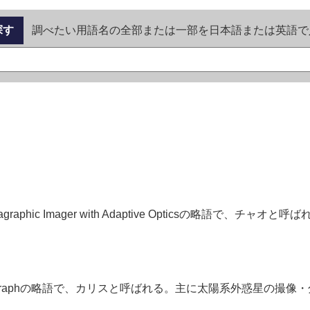
探す
調べたい用語名の全部または一部を日本語または英語で
hic Imager with Adaptive Opticsの略語で、
on Imaging Spectrographの略語で、カリスと呼ばれる。主に