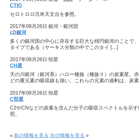
CTIO
セロトロロ汎米天文台を参照。
2017年08月26日
銀河・銀河団
cD銀河
多くの銀河団の中心に存在する巨大な楕円銀河のことで、明るさ
タイプである（ヤーキス分類の中でこのタイ […]
2017年08月26日
恒星
CH星
天の川銀河（銀河系）ハロー種族（種族Ⅱ）の炭素星。赤
どの重元素の吸収線も強い。これらの元素の過剰は、炭素星
2017年08月26日
恒星
C型星
C2やCNなどの炭素を含んだ分子の吸収スペクトルを示
照。
«
前の情報を見る
次の情報を見る
»