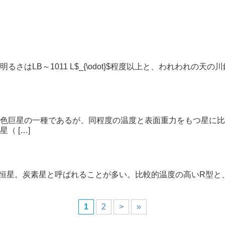
はLB～1011 L$_{\odot}$程度以上と、われわれの
色巨星の一種であるが、同程度の温度と表面重力をもつ星に比べ
（ […]
す恒星。炭素星と呼ばれることが多い。比較的温度の高いR型と
1
2
>
»