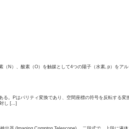
（N）、酸素（O）を触媒として4つの陽子（水素, p）をアル
ある。Pはパリティ変換であり、空間座標の符号を反転する変
し […]
(Imaging Compton Telescope) 。二段式で、