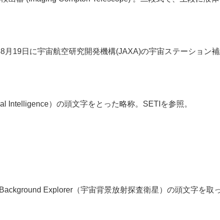
つけた略称。 2015年8月19日に宇宙航空研究開発機構(JAXA)の宇
strial Intelligence）の頭文字をとった略称。SETIを参照。
ground Explorer（宇宙背景放射探査衛星）の頭文字を取ってCOBE