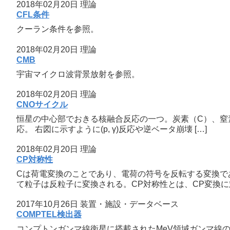
2018年02月20日
理論
CFL条件
クーラン条件を参照。
2018年02月20日
理論
CMB
宇宙マイクロ波背景放射を参照。
2018年02月20日
理論
CNOサイクル
恒星の中心部でおきる核融合反応の一つ。炭素（C）、窒素
応。 右図に示すように(p, γ)反応や逆ベータ崩壊 […]
2018年02月20日
理論
CP対称性
Cは荷電変換のことであり、電荷の符号を反転する変換で
て粒子は反粒子に変換される。CP対称性とは、CP変換に対
2017年10月26日
装置・施設・データベース
COMPTEL検出器
コンプトンガンマ線衛星に搭載されたMeV領域ガンマ線の検出器 