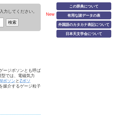
この辞典について
入力してください。
New
有用な諸データの表
外国語のカタカナ表記について
日本天文学会について
ゲージボソンとも呼ば
模型では、電磁気力
Wボソン
と
Zボソ
を媒介するゲージ粒子