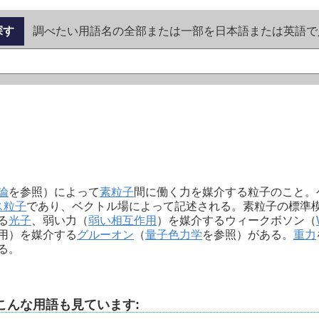
探す
調べたい用語名の全部または一部を日本語または英語で
論
を参照）によって
素粒子
間に働く力を媒介する粒子のこと。
ス粒子
であり、ベクトル場によって記述される。素粒子の標準
る
光子
、弱い力（
弱い相互作用
）を媒介するウィークボソン（
用）を媒介する
グルーオン
（
量子色力学
を参照）がある。
重力
る。
こんな用語も見ています: