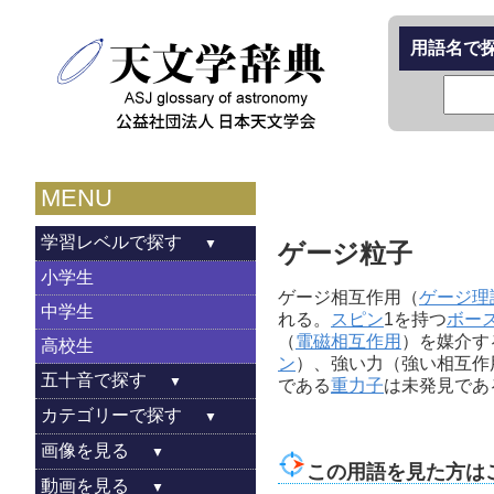
用語名で
MENU
学習レベルで探す
ゲージ粒子
小学生
ゲージ相互作用（
ゲージ理
中学生
れる。
スピン
1を持つ
ボー
（
電磁相互作用
）を媒介す
高校生
ン
）、強い力（強い相互作
五十音で探す
である
重力子
は未発見であ
カテゴリーで探す
画像を見る
この用語を見た方は
動画を見る